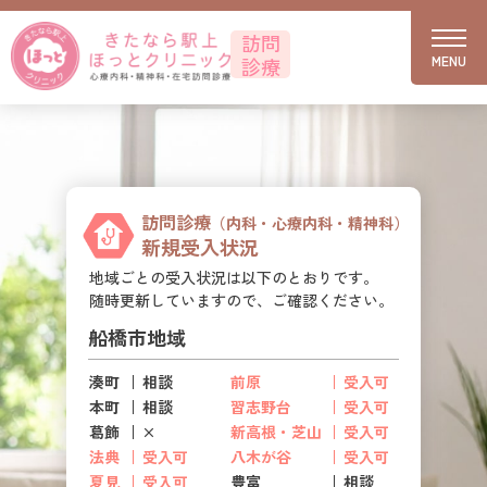
訪問
MENU
診療
訪問診療
（内科・心療内科・精神科）
新規受入状況
地域ごとの受入状況は以下のとおりです。
随時更新していますので、ご確認ください。
船橋市地域
湊町
相談
前原
受入可
本町
相談
習志野台
受入可
葛飾
×
新高根・芝山
受入可
法典
受入可
八木が谷
受入可
夏見
受入可
豊富
相談