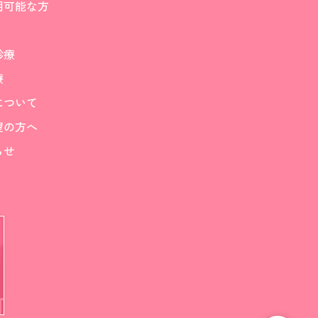
用可能な方
診療
療
について
望の方へ
らせ