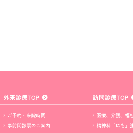
外来診療TOP
訪問診療TOP
ご予約・来院時間
医療、介護、福
事前問診票のご案内
精神科「にも」